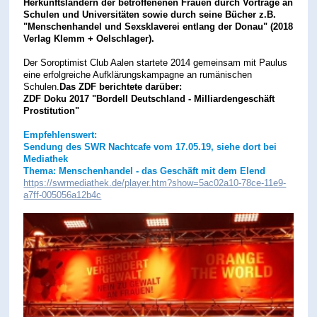
Herkunftsländern der betroffenenen Frauen durch Vorträge an
Schulen und Universitäten sowie durch seine Bücher z.B.
"Menschenhandel und Sexsklaverei entlang der Donau" (2018
Verlag Klemm + Oelschlager).
Der Soroptimist Club Aalen startete 2014 gemeinsam mit Paulus
eine erfolgreiche Aufklärungskampagne an rumänischen
Schulen.
Das ZDF berichtete darüber:
ZDF Doku 2017 "Bordell Deutschland - Milliardengeschäft
Prostitution"
Empfehlenswert:
Sendung des SWR Nachtcafe vom 17.05.19, siehe dort bei
Mediathek
Thema: Menschenhandel - das Geschäft mit dem Elend
https://swrmediathek.de/player.htm?show=5ac02a10-78ce-11e9-
a7ff-005056a12b4c