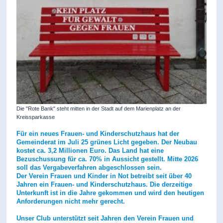
Die "Rote Bank" steht mitten in der Stadt auf dem Marienplatz an der
Kreissparkasse
Für ein neues Frauen- und Kinderschutzhaus hat der
Gemeinderat im Juli 25 grünes Licht gegeben. Der Neubau
kostet ca. 3,2 Millionen Euro. Das Land hat eine
Bezuschussung für ca. 70% in Aussicht gestellt. Mitte 2026
soll das Vergabeverfahren abgeschlossen sein.
Der Verein Frauen und Kinder in Not betreibt seit über 40
Jahren ein Frauen- und Kinderschutzhaus. Die derzeitige
Unterkunft ist in die Jahre gekommen und wird den heutigen
Anforderungen nicht mehr gerecht.
Unser Club unterstützt seit Jahren den Verein Frauen und