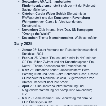
September: AMALIE
-
ambulanter
Kinderhospizdienst
- stellt sich vor mit der Referentin
Sabine Müllenberg
Oktober: Carola Weber-Schlak (
Soroptimistin
RV/Wgt) stellt uns den
Kunstverein Ravensburg-
Weingarten
vor. Carola ist Vorsitzende dres
Kunstvereins.
November:
Club-Interna,
Nov./Dez. UN-Kampagne
"Orange the World"
Dezember:
Thema
Menschenrechte
, Weihnachtsfeier
Diary 2025:
Januar
25: Neuer Vorstand mit Präsidentinnenwechsel,
Rückblick 2024
Februar
25: Verein "Frauen und Kinder in Not" mit der
GF Frau Elben-Zwirner und der Kunsttherapeutin Frau
Notter - Thema Spendenprojekt FrauenStärken
März
25: Aufnahme neuer Clubschwestern: Petra
Hammig-Krott und Anne Claire Schroeder-Rose; Unsere
Clubschwester Manuela Oswald, Bügermeisterin von
Amtzell, berichtet über ihre Arbeit.
April
25: Club Jahreshauptversammlung und
Mitgliederversammlung der Sorop-Hilfe Ravensburg
e.V.
Mai
25: Gemeinsamer Club Geburtstag mit dem SI
Club Überlingen in RV