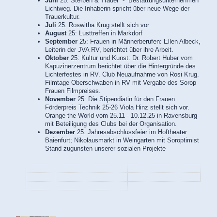
Juni
25: Sterben & Trauer - Bestattungsunternehmen
Lichtweg. Die Inhaberin spricht über neue Wege der
Trauerkultur.
Juli
25: Roswitha Krug stellt sich vor
August
25: Lusttreffen in Markdorf
September
25: Frauen in Männerberufen: Ellen Albeck,
Leiterin der JVA RV, berichtet über ihre Arbeit.
Oktober
25:
Kultur und Kunst: Dr. Robert Huber vom
Kapuzinerzentrum berichtet über die Hintergründe des
Lichterfestes in RV. Club Neuaufnahme von Rosi Krug.
Filmtage Oberschwaben in RV mit Vergabe des Sorop
Frauen Filmpreises.
November
25: Die Stipendiatin für den Frauen
Förderpreis Technik 25-26 Viola Hinz stellt sich vor.
Orange the World vom 25.11 - 10.12.25 in Ravensburg
mit Beteiligung des Clubs bei der Organisation.
Dezember
25: Jahresabschlussfeier im Hoftheater
Baienfurt; Nikolausmarkt in Weingarten mit Soroptimist
Stand zugunsten unserer sozialen Projekte