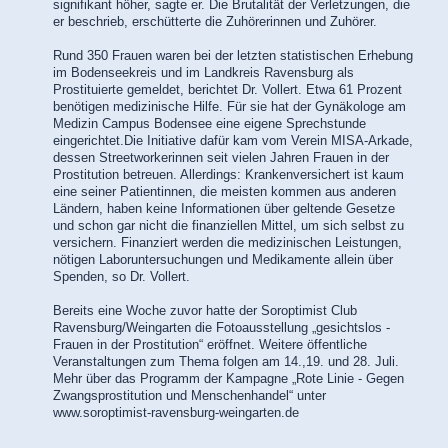
signifikant höher, sagte er. Die Brutalität der Verletzungen, die
er beschrieb, erschütterte die Zuhörerinnen und Zuhörer.
Rund 350 Frauen waren bei der letzten statistischen Erhebung
im Bodenseekreis und im Landkreis Ravensburg als
Prostituierte gemeldet, berichtet Dr. Vollert. Etwa 61 Prozent
benötigen medizinische Hilfe. Für sie hat der Gynäkologe am
Medizin Campus Bodensee eine eigene Sprechstunde
eingerichtet.Die Initiative dafür kam vom Verein MISA-Arkade,
dessen Streetworkerinnen seit vielen Jahren Frauen in der
Prostitution betreuen. Allerdings: Krankenversichert ist kaum
eine seiner Patientinnen, die meisten kommen aus anderen
Ländern, haben keine Informationen über geltende Gesetze
und schon gar nicht die finanziellen Mittel, um sich selbst zu
versichern. Finanziert werden die medizinischen Leistungen,
nötigen Laboruntersuchungen und Medikamente allein über
Spenden, so Dr. Vollert.
Bereits eine Woche zuvor hatte der Soroptimist Club
Ravensburg/Weingarten die Fotoausstellung „gesichtslos -
Frauen in der Prostitution“ eröffnet. Weitere öffentliche
Veranstaltungen zum Thema folgen am 14.,19. und 28. Juli.
Mehr über das Programm der Kampagne „Rote Linie - Gegen
Zwangsprostitution und Menschenhandel“ unter
www.soroptimist-ravensburg-weingarten.de