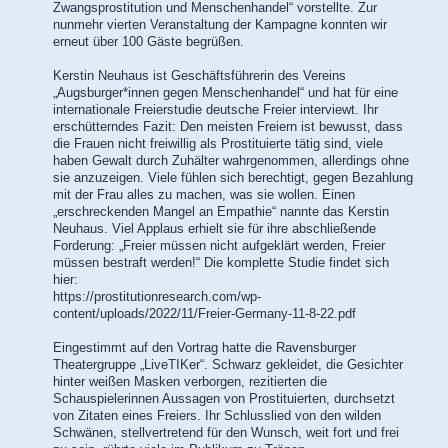
Zwangsprostitution und Menschenhandel“ vorstellte. Zur
nunmehr vierten Veranstaltung der Kampagne konnten wir
erneut über 100 Gäste begrüßen.
Kerstin Neuhaus ist Geschäftsführerin des Vereins
„Augsburger*innen gegen Menschenhandel“ und hat für eine
internationale Freierstudie deutsche Freier interviewt. Ihr
erschütterndes Fazit: Den meisten Freiern ist bewusst, dass
die Frauen nicht freiwillig als Prostituierte tätig sind, viele
haben Gewalt durch Zuhälter wahrgenommen, allerdings ohne
sie anzuzeigen. Viele fühlen sich berechtigt, gegen Bezahlung
mit der Frau alles zu machen, was sie wollen. Einen
„erschreckenden Mangel an Empathie“ nannte das Kerstin
Neuhaus. Viel Applaus erhielt sie für ihre abschließende
Forderung: „Freier müssen nicht aufgeklärt werden, Freier
müssen bestraft werden!“ Die komplette Studie findet sich
hier:
https://prostitutionresearch.com/wp-
content/uploads/2022/11/Freier-Germany-11-8-22.pdf
Eingestimmt auf den Vortrag hatte die Ravensburger
Theatergruppe „LiveTIKer“. Schwarz gekleidet, die Gesichter
hinter weißen Masken verborgen, rezitierten die
Schauspielerinnen Aussagen von Prostituierten, durchsetzt
von Zitaten eines Freiers. Ihr Schlusslied von den wilden
Schwänen, stellvertretend für den Wunsch, weit fort und frei