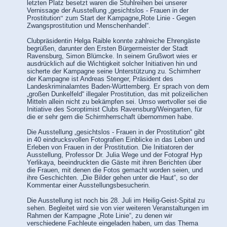
letzten Platz besetzt waren die Stuhlreihen bei unserer
Vernissage der Ausstellung „gesichtslos - Frauen in der
Prostitution
“
zum Start der Kampagne„Rote Linie - Gegen
Zwangsprostitution und Menschenhandel“.
Clubpräsidentin Helga Raible konnte zahlreiche Ehrengäste
begrüßen, darunter den Ersten Bürgermeister der Stadt
Ravensburg, Simon Blümcke. In seinem Grußwort wies er
ausdrücklich auf die Wichtigkeit solcher Initiativen hin und
sicherte der Kampagne seine Unterstützung zu. Schirmherr
der Kampagne ist Andreas Stenger, Präsident des
Landeskriminalamtes Baden-Württemberg. Er sprach von dem
„großen Dunkelfeld“ illegaler Prostitution, das mit polizeilichen
Mitteln allein nicht zu bekämpfen sei. Umso wertvoller sei die
Initiative des Soroptimist Clubs Ravensburg/Weingarten, für
die er sehr gern die Schirmherrschaft übernommen habe.
Die Ausstellung „gesichtslos - Frauen in der Prostitution“ gibt
in 40 eindrucksvollen Fotografien Einblicke in das Leben und
Erleben von Frauen in der Prostitution. Die Initiatoren der
Ausstellung, Professor Dr. Julia Wege und der Fotograf Hyp
Yerlikaya, beeindruckten die Gäste mit ihren Berichten über
die Frauen, mit denen die Fotos gemacht worden seien, und
ihre Geschichten. „Die Bilder gehen unter die Haut“, so der
Kommentar einer Ausstellungsbesucherin.
Die Ausstellung ist noch bis 28. Juli im Heilig-Geist-Spital zu
sehen. Begleitet wird sie von vier weiteren Veranstaltungen im
Rahmen der Kampagne „Rote Linie“, zu denen wir
verschiedene Fachleute eingeladen haben, um das Thema