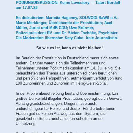
PODIUNSDISKUSSION: Keine Lovestory - Tatort Bordell
am 17.07.23
Es diskutierten: Marietta Hageney, SOLWODI BaWü e.V.;
Marie Merklinger, Überlebende der Prostitution; Axel
Müller, Jurist und MdB CDU; Uwe Srürmer,
Polizeipräsident RV und Dr. Stefan Tschöke, Psychiater.
Die Moderation übernahm Katy Cuko, freie Journalistin.
So wie es ist, kann es nicht bleiben!
Im Bereich der Prostitution in Deutschland muss sich etwas
ändern. Darüber waren sich die Teilnehmerinnen und
Teilnehmer unserer Podiumsdiskussion am 14. Juli einig. Sie
beleuchteten das Thema aus unterschiedlichen beruflichen
und persönlichen Perspektiven, aufmerksam verfolgt von rund
100 Zuhörerinnen und Zuhörern im Heilig-Geist-Spital.
In der Problembeschreibung bestand Übereinstimmung: Ein
großes Dunkelfeld illegaler Prostitution, geprägt durch Gewalt,
Abhängigkeitsbeziehungen, Drogenmissbrauch,
undurchdringbar für Polizei und Justiz. Für die betroffenen
Frauen gibt es keinen Ausweg aus dem System, die
gesetzlichen Schutzmechanismen scheitern an der
Umsetzung.