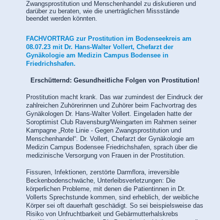
Zwangsprostitution und Menschenhandel zu diskutieren und
darüber zu beraten, wie die unerträglichen Missstände
beendet werden könnten.
FACHVORTRAG zur Prostitution im Bodenseekreis am
08.07.23 mit Dr. Hans-Walter Vollert, Chefarzt der
Gynäkologie am Medizin Campus Bodensee in
Friedrichshafen.
Erschütternd: Gesundheitliche Folgen von Prostitution!
Prostitution macht krank. Das war zumindest der Eindruck der
zahlreichen Zuhörerinnen und Zuhörer beim Fachvortrag des
Gynäkologen Dr. Hans-Walter Vollert. Eingeladen hatte der
Soroptimist Club Ravensburg/Weingarten im Rahmen seiner
Kampagne „Rote Linie - Gegen Zwangsprostitution und
Menschenhandel“. Dr. Vollert, Chefarzt der Gynäkologie am
Medizin Campus Bodensee Friedrichshafen, sprach über die
medizinische Versorgung von Frauen in der Prostitution.
Fissuren, Infektionen, zerstörte Darmflora, irreversible
Beckenbodenschwäche, Unterleibsverletzungen: Die
körperlichen Probleme, mit denen die Patientinnen in Dr.
Vollerts Sprechstunde kommen, sind erheblich, der weibliche
Körper sei oft dauerhaft geschädigt. So sei beispielsweise das
Risiko von Unfruchtbarkeit und Gebärmutterhalskrebs