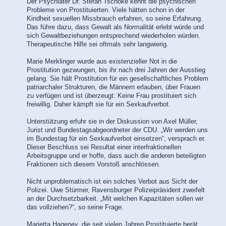
Der Psychiater Dr. Stefan Tschöke kennt die psychischen
Probleme von Prostituierten. Viele hätten schon in der
Kindheit sexuellen Missbrauch erfahren, so seine Erfahrung.
Das führe dazu, dass Gewalt als Normalität erlebt würde und
sich Gewaltbeziehungen entsprechend wiederholen würden.
Therapeutische Hilfe sei oftmals sehr langwierig.
Marie Merklinger wurde aus existenzieller Not in die
Prostitution gezwungen, bis ihr nach drei Jahren der Ausstieg
gelang. Sie hält Prostitution für ein gesellschaftliches Problem
patriarchaler Strukturen, die Männern erlauben, über Frauen
zu verfügen und ist überzeugt: Keine Frau prostituiert sich
freiwillig. Daher kämpft sie für ein Sexkaufverbot.
Unterstützung erfuhr sie in der Diskussion von Axel Müller,
Jurist und Bundestagsabgeordneter der CDU. „Wir werden uns
im Bundestag für ein Sexkaufverbot einsetzen“, versprach er.
Dieser Beschluss sei Resultat einer interfraktionellen
Arbeitsgruppe und er hoffe, dass auch die anderen beteiligten
Fraktionen sich diesem Vorstoß anschlössen.
Nicht unproblematisch ist ein solches Verbot aus Sicht der
Polizei. Uwe Stürmer, Ravensburger Polizeipräsident zweifelt
an der Durchsetzbarkeit. „Mit welchen Kapazitäten sollen wir
das vollziehen?“, so seine Frage.
Marietta Hageney, die seit vielen Jahren Prostituierte berät