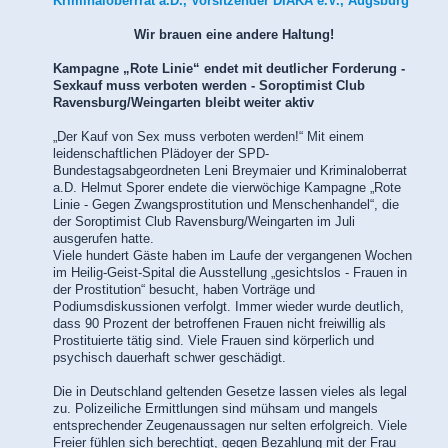
Kriminaloberrrat a.D., Vorsitzender DIAKA e.V., Augsburg
Wir brauen eine andere Haltung!
Kampagne
„Rote Linie“ endet mit deutlicher Forderung -
Sexkauf muss verboten werden - Soroptimist Club
Ravensburg/Weingarten bleibt weiter aktiv
„
Der Kauf von Sex muss verboten werden!“ Mit einem
leidenschaftlichen Plädoyer der SPD-
Bundestagsabgeordneten Leni Breymaier und Kriminaloberrat
a.D. Helmut Sporer endete die vierwöchige Kampagne „Rote
Linie - Gegen Zwangsprostitution und Menschenhandel“, die
der Soroptimist Club Ravensburg/Weingarten im Juli
ausgerufen hatte.
Viele hundert Gäste haben im Laufe der vergangenen Wochen
im Heilig-Geist-Spital die Ausstellung „gesichtslos - Frauen in
der Prostitution“ besucht, haben Vorträge und
Podiumsdiskussionen verfolgt. Immer wieder wurde deutlich,
dass 90 Prozent der betroffenen Frauen nicht freiwillig als
Prostituierte tätig sind. Viele Frauen sind körperlich und
psychisch dauerhaft schwer geschä
digt.
Die in Deutschland geltenden Gesetze lassen vieles als legal
zu. Polizeiliche Ermittlungen sind mühsam und mangels
entsprechender Zeugenaussagen nur selten erfolgreich. Viele
Freier fühlen sich berechtigt, gegen Bezahlung mit der Frau